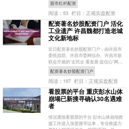
股市杠杆配资
鲜甜爆表的多....
阅读：
53
栏目：
正规实盘配资
配资著名炒股配资门户 活化
工业遗产 许昌魏都打造老城
文化新地标
近日配资著名炒股配资门户，由许昌市
委统战部、许昌市委网信办、许昌市新
联会开展的“走民企 看发展 提信心”网络
主题系列宣传活动第三季走进魏都区，
配资著名炒股配资门户
通过组织主流媒体及....
阅读：
197
栏目：
正规实盘配资
看股票的平台 重庆彭水山体
崩塌已新搜寻确认30名遇难
者
情况通报看股票的平台 彭水山体崩塌救
援工作进入深度搜寻以来，专业救援力