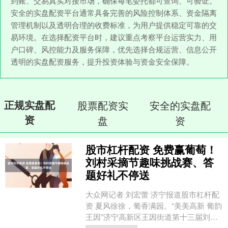
到账、交易真实对接市场，确保每笔委托都可查询、可验证。
安全的实盘配资平台通常具备完善的风险控制体系、资金隔离
管理机制以及透明合理的收费标准，为用户提供稳定可靠的交
易环境。在选择配资平台时，建议重点考察平台运营实力、用
户口碑、风控能力及服务保障，优先选择合规运营、信息公开
透明的实盘配资服务，提升投资体验与资金安全保障。
正规实盘配
股票配资实
安全的实盘配
资
盘
资
股市杠杆配资 免费赢葡萄！
刘村采摘节趣味挑战赛、答
题好礼不停送
大众网记者 刘宏蕾 济宁报道股市杠杆配
资 夏风徐徐，葡香满园。“美美高新 葡韵
王因”济宁高新区王因街道第十三届刘村
葡萄采摘节即将欢乐启幕！这里不止有