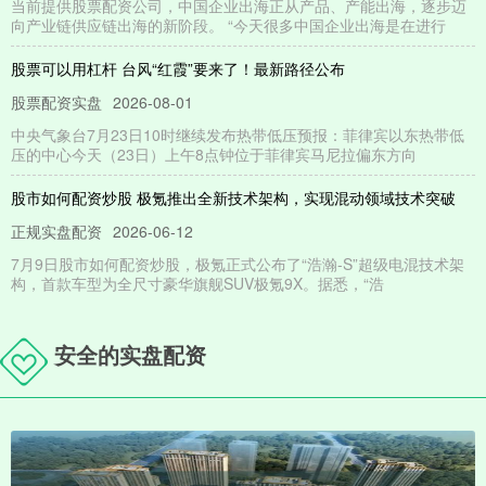
当前提供股票配资公司，中国企业出海正从产品、产能出海，逐步迈
向产业链供应链出海的新阶段。 “今天很多中国企业出海是在进行
股票可以用杠杆 台风“红霞”要来了！最新路径公布
股票配资实盘
2026-08-01
中央气象台7月23日10时继续发布热带低压预报：菲律宾以东热带低
压的中心今天（23日）上午8点钟位于菲律宾马尼拉偏东方向
股市如何配资炒股 极氪推出全新技术架构，实现混动领域技术突破
正规实盘配资
2026-06-12
7月9日股市如何配资炒股，极氪正式公布了“浩瀚-S”超级电混技术架
构，首款车型为全尺寸豪华旗舰SUV极氪9X。据悉，“浩
网上股票配资怎么样 美联储研究：移民限制将在今年重创美国经济
安全的实盘配资
股票配资实盘
2026-06-12
美国达拉斯联储的一项研究发现网上股票配资怎么样网上股票配资怎
么样，特朗普政府对移民的限制及重拳驱逐行动将导致今年美国经济