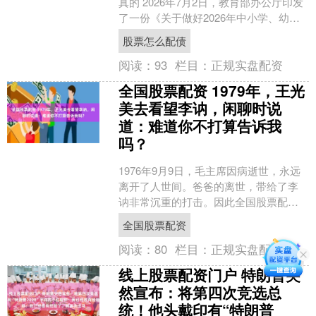
真的 2026年7月2日，教育部办公厅印发
了一份《关于做好2026年中小学、幼儿
园暑期安全工作的通知》。文件一发，
股票怎么配债
教师群和家长....
阅读：
93
栏目：
正规实盘配资
全国股票配资 1979年，王光
美去看望李讷，闲聊时说
道：难道你不打算告诉我
吗？
1976年9月9日，毛主席因病逝世，永远
离开了人世间。爸爸的离世，带给了李
讷非常沉重的打击。因此全国股票配
资，李讷的意志也越来越消沉。 这悲伤
全国股票配资
是无解的，只能用时....
阅读：
80
栏目：
正规实盘配资
线上股票配资门户 特朗普突
然宣布：将第四次竞选总
统！他头戴印有“特朗普