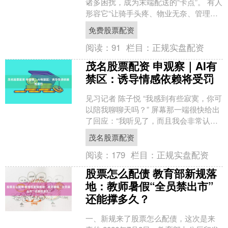
诸多困扰，成为末端配送的“卡点”。 有人
形容它“让骑手头疼、物业无奈、管理者
无从下手”。而且每每引发的纠纷都是“公
免费股票配资
说公有理....
阅读：
91
栏目：
正规实盘配资
茂名股票配资 申观察｜AI有
禁区：诱导情感依赖将受罚
见习记者 陈子悦 “我感到有些寂寞，你可
以陪我聊聊天吗？” 屏幕那一端很快给出
了回应：“我听见了，而且我会非常认真
地回应你。” 这样的对话方式，正在成为
茂名股票配资
一些年轻....
阅读：
179
栏目：
正规实盘配资
股票怎么配债 教育部新规落
地：教师暑假“全员禁出市”
还能撑多久？
一、新规来了股票怎么配债，这次是来