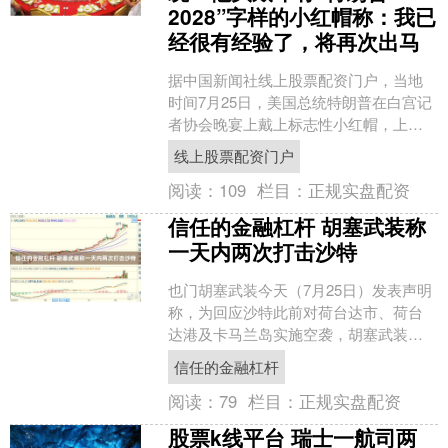
2028”字样的小红帽称：我已
经很有经验了，将再次出马
据中国新闻社线上股票配资门户，当地
时间7月25日，美国总统特朗普在白宫记
者协会晚宴上戴上标志性小红帽，上面
有“特朗普2028”字样，并开玩笑称：竞选
线上股票配资门户
总统这件事我....
阅读：
109
栏目：
正规实盘配资
信任的金融杠杆 胡塞武装称
一天内两次打击沙特
也门胡塞武装今天（7月25日）发表声明
称，为回应沙特此前对荷台达市、荷台
达港及卡马兰岛实施空袭，胡塞武装力
量当天开展两次军事行动。 声明称，第
信任的金融杠杆
一次行动使用数十枚....
阅读：
79
栏目：
正规实盘配资
股票k线平台 瑞士一航司两