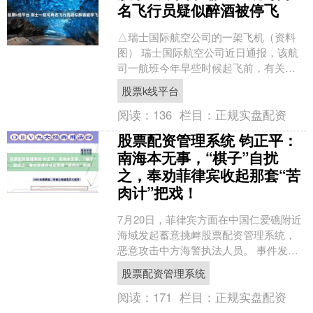
名飞行员疑似醉酒被停飞
△瑞士国际航空公司的一架飞机（资料
图） 瑞士国际航空公司近日通报，该航
司一航班今年早些时候起飞前，有关部
门发现两名飞行员疑似处于醉酒状态，
股票k线平台
因此改派其他飞行员代替....
阅读：
136
栏目：
正规实盘配资
股票配资管理系统 钧正平：
南海本无事，“棋子”自扰
之，奉劝菲律宾收起那套“苦
肉计”把戏！
7月20日，菲律宾方面在中国仁爱礁附近
海域发起蓄意挑衅股票配资管理系统，
恶意攻击中方海警执法人员。 事件发生
数小时内，一众美西方媒体就“不约而同”
股票配资管理系统
地采用“大国欺....
阅读：
171
栏目：
正规实盘配资