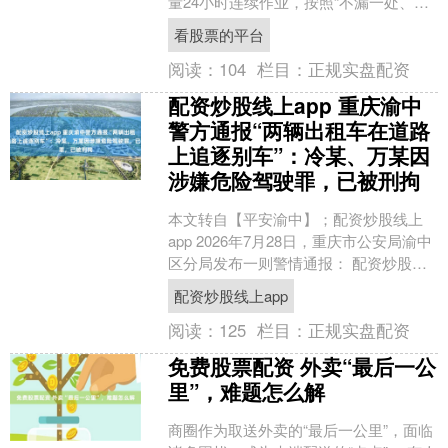
量24小时连续作业，按照“不漏一处、不
留盲区”的搜寻原则，进行反复排查、层
看股票的平台
层推进、逐一搜寻....
阅读：
104
栏目：
正规实盘配资
配资炒股线上app 重庆渝中
警方通报“两辆出租车在道路
上追逐别车”：冷某、万某因
涉嫌危险驾驶罪，已被刑拘
本文转自【平安渝中】；配资炒股线上
app 2026年7月28日，重庆市公安局渝中
区分局发布一则警情通报： 配资炒股线
上app....
配资炒股线上app
阅读：
125
栏目：
正规实盘配资
免费股票配资 外卖“最后一公
里”，难题怎么解
商圈作为取送外卖的“最后一公里”，面临