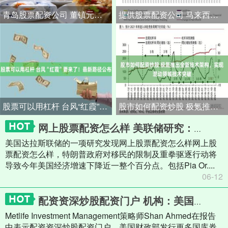
青岛股票配资公司 董镇元：周线冲高倒锤头 金银短多后高空
提供股票配资公司 马来西亚纳闽金融中心中国办主任：金融护航中企全球化布局
股票可以用杠杆 台风“红霞”要来了！最新路径公布
股市如何配资炒股 极氪推出全新技术架构，实现混动领域技术突破
网上股票配资怎么样 美联储研究：移民限制将在今年重创美国经济
美国达拉斯联储的一项研究发现网上股票配资怎么样网上股
票配资怎么样，特朗普政府对移民的限制及重拳驱逐行动将
导致今年美国经济增速下降近一整个百分点。包括Pia Or....
06-12
配资资深炒股配资门户 机构：美国财政部增加国库券供应可能施压美联储加大购买
Metlife Investment Management策略师Shan Ahmed在报告
中表示配资资深炒股配资门户，美国财政部发行更多国库券